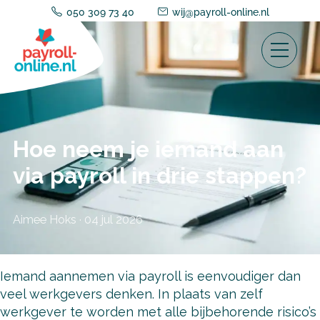
050 309 73 40
wij@payroll-online.nl
Hoe neem je iemand aan
via payroll in drie stappen?
Aimee Hoks
·
04 jul 2026
Iemand aannemen via payroll is eenvoudiger dan
veel werkgevers denken. In plaats van zelf
werkgever te worden met alle bijbehorende risico’s