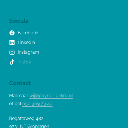
Socials
Facebook
Linkedin
Instagram
TikTok
Contact
Mail naar
wij@payroll-online.nl
of bel
050 309 73 40
Regattaweg 482
9731 NE Groningen