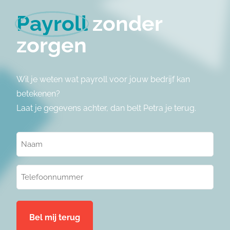
Payroll
zonder
zorgen
Wil je weten wat payroll voor jouw bedrijf kan
betekenen?
Laat je gegevens achter, dan belt Petra je terug.
Naam
(Vereist)
Telefoonnummer
(Vereist)