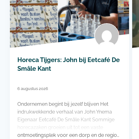
Horeca Tijgers: John bij Eetcafé De
Smâle Kant
6 augustus 2026
Ondernemen begint bij jezelf blijven Het
indrukwekkende verhaal van John Ynema
Eigenaar Eetcafé De Smâle Kant Sommige
horecazaken groeien uit tot een vaste
ontmoetingsplek voor een dorp en de regio…