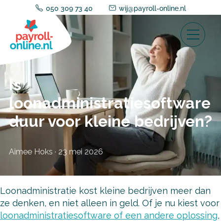
050 309 73 40
wij@payroll-online.nl
Is
loonadministratiesoftware
duur voor kleine bedrijven?
Aimee Hoks
·
23 mei 2026
Loonadministratie kost kleine bedrijven meer dan
ze denken, en niet alleen in geld. Of je nu kiest voor
loonadministratiesoftware of een andere oplossing
,