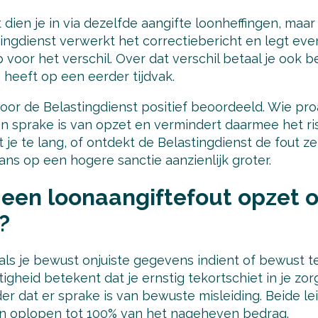
 dien je in via dezelfde aangifte loonheffingen, maar
ingdienst verwerkt het correctiebericht en legt eve
 voor het verschil. Over dat verschil betaal je ook b
 heeft op een eerder tijdvak.
or de Belastingdienst positief beoordeeld. Wie proa
en sprake is van opzet en vermindert daarmee het ri
 je te lang, of ontdekt de Belastingdienst de fout ze
kans op een hogere sanctie aanzienlijk groter.
een loonaangiftefout opzet o
?
als je bewust onjuiste gegevens indient of bewust t
igheid betekent dat je ernstig tekortschiet in je zorg
r dat er sprake is van bewuste misleiding. Beide le
an oplopen tot 100% van het nageheven bedrag.