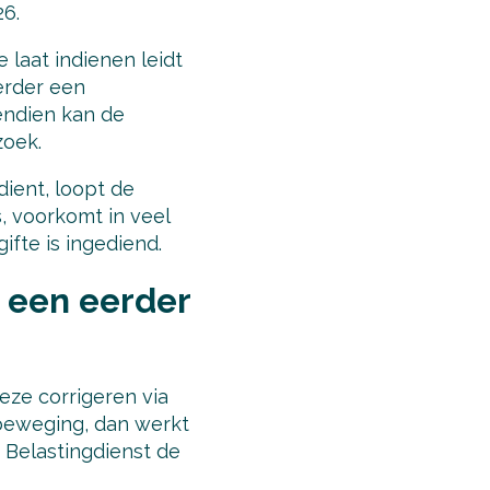
26.
laat indienen leidt
eerder een
endien kan de
zoek.
dient, loopt de
s, voorkomt in veel
ifte is ingediend.
n een eerder
eze corrigeren via
n beweging, dan werkt
 Belastingdienst de