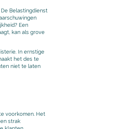
. De Belastingdienst
 waarschuwingen
ijkheid? Een
aagt, kan als grove
sterie. In ernstige
maakt het des te
ten niet te laten
n te voorkomen. Het
en strak
ze klanten