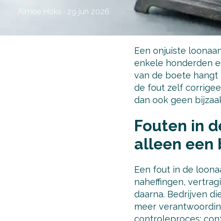
Aimee Hoks
·
29 jun 2026
Een onjuiste loonaan
enkele honderden eur
van de boete hangt a
de fout zelf corrige
dan ook geen bijzaak
Fouten in d
alleen een
Een fout in de loona
naheffingen, vertrag
daarna. Bedrijven d
meer verantwoording
controleproces: cont