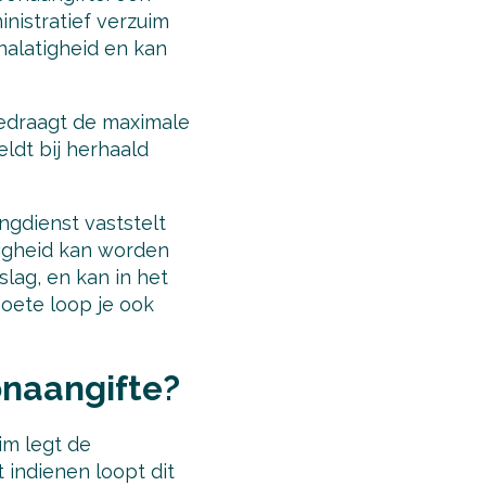
nistratief verzuim
 nalatigheid en kan
bedraagt de maximale
ldt bij herhaald
ngdienst vaststelt
tigheid kan worden
lag, en kan in het
boete loop je ook
onaangifte?
im legt de
 indienen loopt dit