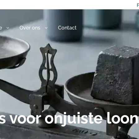
F
e
Over ons
Contact
s voor onjuiste loo