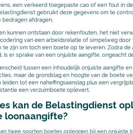
ens, een verkeerd toegepaste cao of een fout in 
Belastingdienst gebruikt deze gegevens om te contro
e bedragen afdragen.
ten kunnen ontstaan door rekenfouten, het niet ver
 codering van een arbeidsrelatie of simpelweg door 
jk te zijn om toch een boete op te leveren. Zodra de 
, is er sprake van een onjuiste aangifte, ongeacht d
derscheid tussen een inhoudelijk onjuiste aangifte en 
cties, maar de grondslag en hoogte van de boete ver
 leiden tot een naheffingsaanslag plus een vergrijpbo
nstantie een verzuimboete oplevert.
s kan de Belastingdienst opl
e loonaangifte?
kan twee soorten boetes opleggen bij een onjuiste l