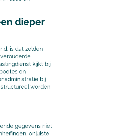
een dieper
nd, is dat zelden
, verouderde
tingdienst kijkt bij
 boetes en
nadministratie bij
n structureel worden
diende gegevens niet
effingen, onjuiste