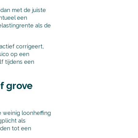
 dan met de juiste
ntueel een
elastingrente als de
ctief corrigeert,
sico op een
lf tijdens een
f grove
e weinig loonheffing
plicht als
iden tot een