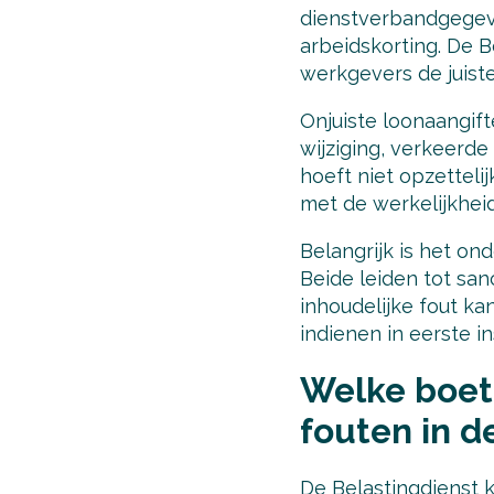
dienstverbandgegev
arbeidskorting. De 
werkgevers de juist
Onjuiste loonaangif
wijziging, verkeerde
hoeft niet opzetteli
met de werkelijkheid
Belangrijk is het on
Beide leiden tot san
inhoudelijke fout kan
indienen in eerste i
Welke boete
fouten in d
De Belastingdienst 