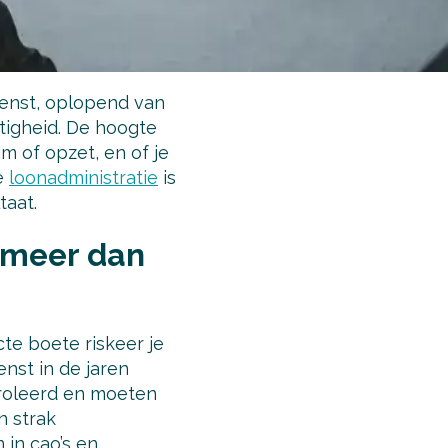
ienst, oplopend van
atigheid. De hoogte
m of opzet, en of je
de
loonadministratie
is
taat.
e meer dan
te boete riskeer je
enst in de jaren
troleerd en moeten
n strak
 in cao’s en