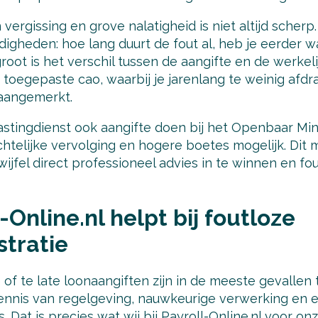
vergissing en grove nalatigheid is niet altijd scherp
ndigheden: hoe lang duurt de fout al, heb je eerder
oot is het verschil tussen de aangifte en de werkel
 toegepaste cao, waarbij je jarenlang te weinig afdr
 aangemerkt.
astingdienst ook aangifte doen bij het Openbaar Mini
echtelijke vervolging en hogere boetes mogelijk. Dit 
wijfel direct professioneel advies in te winnen en fou
-Online.nl helpt bij foutloze
tratie
 of te late loonaangiften zijn in de meeste gevalle
ennis van regelgeving, nauwkeurige verwerking en e
. Dat is precies wat wij bij Payroll-Online.nl voor on