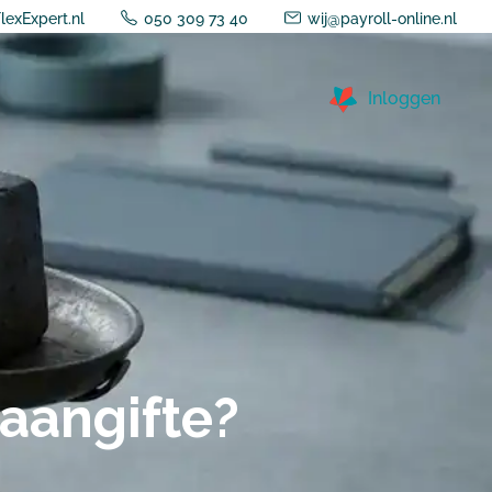
lexExpert.nl
050 309 73 40
wij@payroll-online.nl
Inloggen
naangifte?