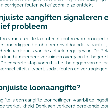
en corrigeer fouten actief zodra je ze ontdekt.
onjuiste aangiften signaleren 
tief probleem
n structureel te laat of met fouten worden ingedie
een onderliggend probleem: onvoldoende capaciteit
rek aan kennis van de actuele regelgeving. De Belas
en kan bij meerdere verzuimen overgaan tot hogere
 De concrete stap vooruit is het beleggen van de loo
s kernactiviteit uitvoert, zodat fouten en vertraginge
onjuiste loonaangifte?
gifte is een aangifte loonheffingen waarbij de inge
 werkelijkheid. Denk aan verkeerd berekende loonh