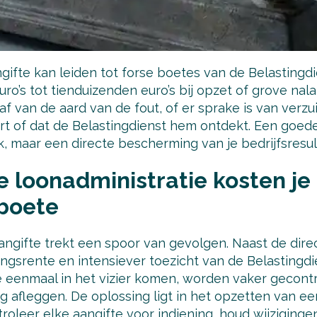
gifte kan leiden tot forse boetes van de Belastingd
o’s tot tienduizenden euro’s bij opzet of grove nal
f van de aard van de fout, of er sprake is van verzui
ert of dat de Belastingdienst hem ontdekt. Een goe
, maar een directe bescherming van je bedrijfsresul
e loonadministratie kosten j
 boete
angifte trekt een spoor van gevolgen. Naast de direc
ingsrente en intensiever toezicht van de Belastingdi
ie eenmaal in het vizier komen, worden vaker gecon
 afleggen. De oplossing ligt in het opzetten van ee
roleer elke aangifte voor indiening, houd wijzigingen