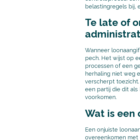
belastingregels bij, 
Te late of 
administra
Wanneer loonaangifte
pech. Het wijst op 
processen of een geb
herhaling niet weg 
verscherpt toezicht.
een partij die dit al
voorkomen.
Wat is een 
Een onjuiste loonaan
overeenkomen met de