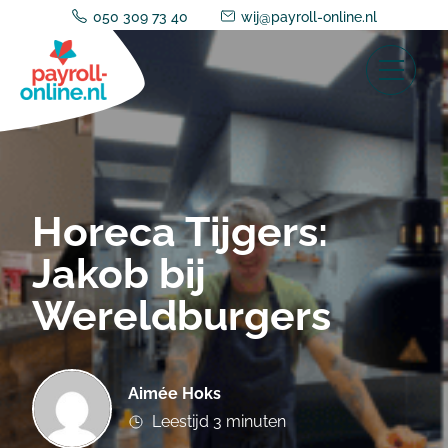
050 309 73 40
wij@payroll-online.nl
Horeca Tijgers:
Jakob bij
Wereldburgers
Aimée Hoks
Leestijd 3 minuten