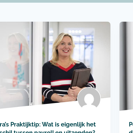
ra’s Praktijktip: Wat is eigenlijk het
P
schil tussen payroll en uitzenden?
d