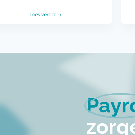
Lees verder
Payro
zorg