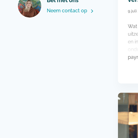
Bel met ons
Neem contact op
9 jul
Wat 
uitz
en i
ondu
payr