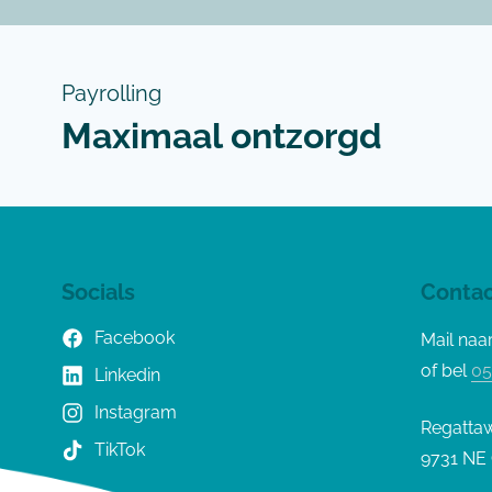
Payrolling
Maximaal ontzorgd
Socials
Contac
Facebook
Mail naa
of bel
05
Linkedin
Instagram
Regatta
TikTok
9731 NE