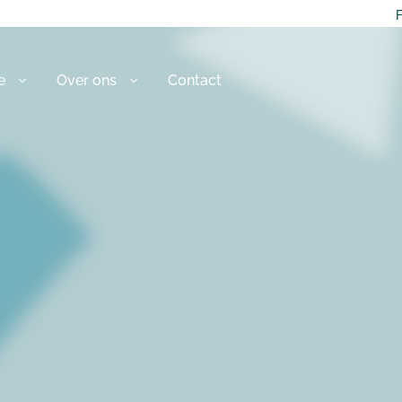
F
e
Over ons
Contact