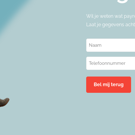
Wil je weten wat payr
Laat je gegevens achte
Naam
(Vereist)
Telefoonnummer
(Vereist)