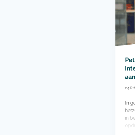
Pet
int
aan
24 fe
In g
hetz
in b
opdr