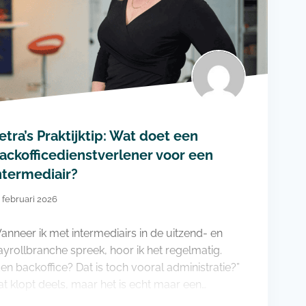
etra’s Praktijktip: Wat doet een
ackofficedienstverlener voor een
ntermediair?
 februari 2026
anneer ik met intermediairs in de uitzend- en
ayrollbranche spreek, hoor ik het regelmatig.
Een backoffice? Dat is toch vooral administratie?”
at klopt deels, maar het is echt maar een…