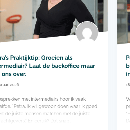
ra’s Praktijktip: Groeien als
P
ermediair? Laat de backoffice maar
b
 ons over.
i
bruari 2026
18
esprekken met intermediairs hoor ik vaak
W
elfde. “Petra, ik wil gewoon doen waar ik goed
p
en: de juiste mensen matchen met de juiste
“
achtgevers.” En eerlijk? Dat snap…
D