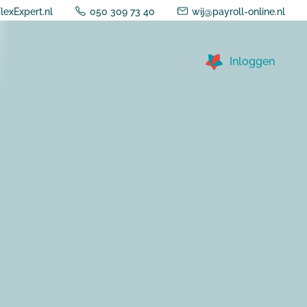
lexExpert.nl
050 309 73 40
wij@payroll-online.nl
Inloggen