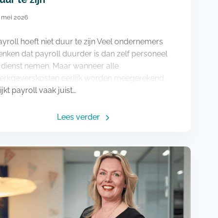
 mei 2026
ayroll hoeft niet duur te zijn Veel ondernemers
enken dat payroll duurder is dan zelf personeel
n dienst nemen. Maar wanneer alle
erkgeverskosten eerlijk worden meegerekend,
ijkt payroll vaak juist…
Lees verder