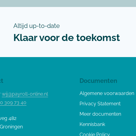
Altijd up-to-date
Klaar voor de toekomst
t
Documenten
Algemene voorwaarden
r
wij@payroll-online.nl
0 309 73 40
Privacy Statement
Meer documenten
weg 482
Kennisbank
 Groningen
Cookie Policy