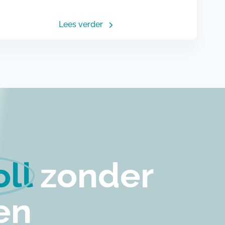
Lees verder
ll
zonder
en