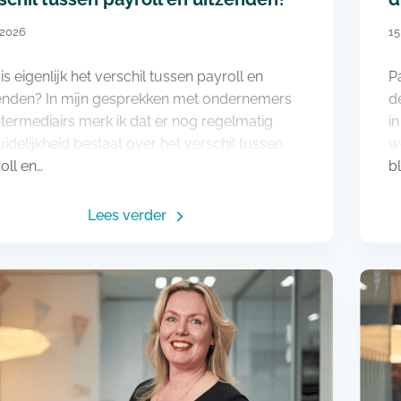
i 2026
15
is eigenlijk het verschil tussen payroll en
P
enden? In mijn gesprekken met ondernemers
d
ntermediairs merk ik dat er nog regelmatig
i
idelijkheid bestaat over het verschil tussen
w
oll en…
bl
Lees verder