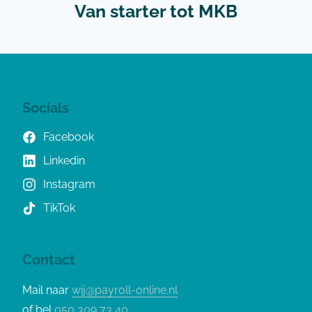
Van starter tot MKB
Socials
Facebook
Linkedin
Instagram
TikTok
Contact
Mail naar
wij@payroll-online.nl
of bel
050 309 73 40