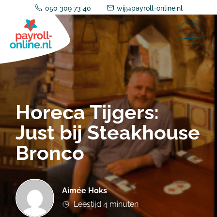
050 309 73 40
wij@payroll-online.nl
Horeca Tijgers:
Just bij Steakhouse
Bronco
Aimée Hoks
Leestijd 4 minuten