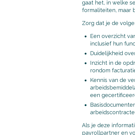
gaat het, in welke s
formaliteiten, maar b
Zorg dat je de volg
Een overzicht va
inclusief hun fu
Duidelijkheid ove
Inzicht in de o
rondom facturati
Kennis van de ve
arbeidsbemiddela
een gecertificeer
Basisdocumenten 
arbeidscontracte
Als je deze informat
payrollpartner en v