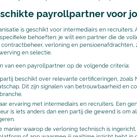
schikte payrollpartner voor j
nisatie is geschikt voor intermediairs en recruiters. 
specifieke behoeften: je wilt een partner die de voll
 contractbeheer, verloning en pensioenafdrachten, zo
werving en selectie.
en van een payrollpartner op de volgende criteria:
partij beschikt over relevante certificeringen, zoal
schap. Dit zijn signalen van betrouwbaarheid en c
branche.
aar ervaring met intermediairs en recruiters. Een ge
teur is iets anders dan een partij die gewend is om al
geren.
e manier waarop de verloning technisch is ingericht
platform of app waarmee jij realtime inzicht hebt in 