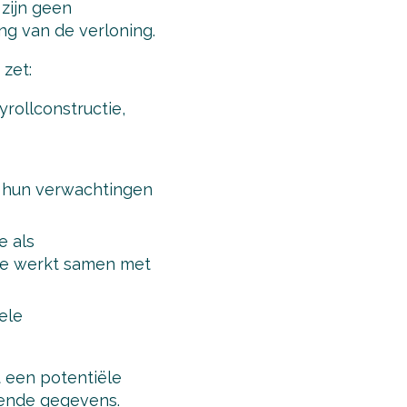
 zijn geen
ing van de verloning.
zet:
rollconstructie,
n hun verwachtingen
e als
 je werkt samen met
ele
t een potentiële
kende gegevens.