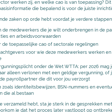
ector werken zij, en welke cao is van toepassing? Dit
asisinformatie die bepalend is voor de juiste inricht
ende zaken op orde hebt voordat je verdere stappen 
n de medewerkers die je wilt onderbrengen in de pay
ncties en arbeidsvoorwaarden
r de toepasselijke cao of sectorale regelingen
pdrachtgevers voor wie deze medewerkers werken e
e
rgunningsplicht onder de Wet WTTA: per 2026 mag j
ar alleen verlonen met een geldige vergunning, of
de payrollpartner die dit voor jou verzorgt
zoals identiteitsbewijzen, BSN-nummers en eventu
n die al bestaan
ie verzameld hebt, sta je sterk in de gesprekken me
oorkom je dat het proces later vastloopt op ontbre