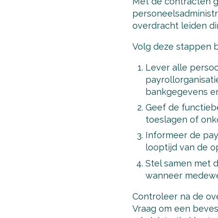
Met de contracten g
personeelsadministra
overdracht leiden di
Volg deze stappen b
Lever alle pers
payrollorganisa
bankgegevens en 
Geef de functieb
toeslagen of on
Informeer de pay
looptijd van de o
Stel samen met de
wanneer medewer
Controleer na de ove
Vraag om een bevest