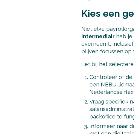
Kies een ge
Niet elke payrollorga
intermediair
heb je 
overneemt, inclusief
blijven focussen op 
Let bij het selecter
Controleer of de 
een NBBU-lidmaat
Nederlandse flex
Vraag specifiek n
salarisadministra
backoffice te fun
Informeer naar d
met een digitaal 