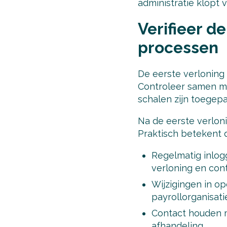
administratie klopt 
Verifieer d
processen
De eerste verloning 
Controleer samen met
schalen zijn toegepa
Na de eerste verlon
Praktisch betekent d
Regelmatig inlogg
verloning en cont
Wijzigingen in o
payrollorganisat
Contact houden 
afhandeling