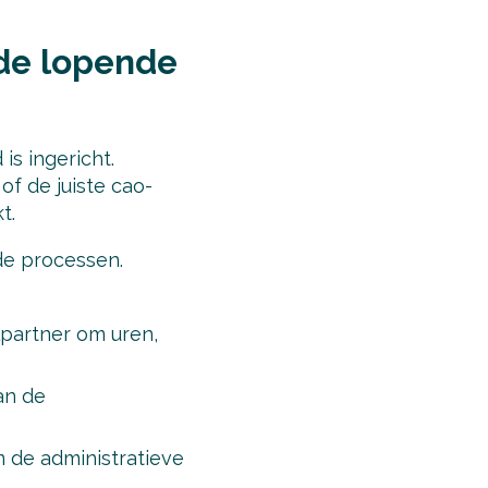
 de lopende
is ingericht.
f de juiste cao-
t.
de processen.
lpartner om uren,
an de
 de administratieve