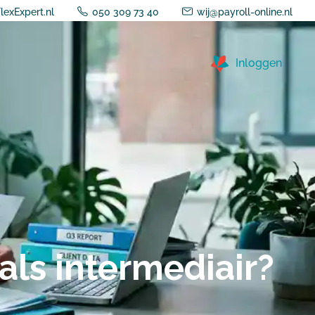
lexExpert.nl
050 309 73 40
wij@payroll-online.nl
Inloggen
als intermediair?