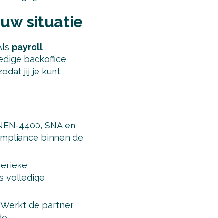
ouw situatie
Als
payroll
edige backoffice
dat jij je kunt
s NEN-4400, SNA en
ompliance binnen de
nerieke
s volledige
. Werkt de partner
de