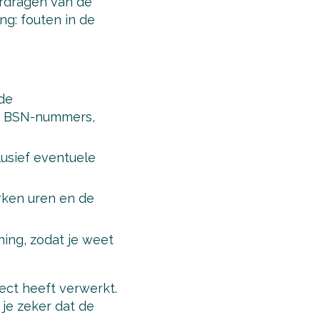
erdragen van de
ng: fouten in de
de
s, BSN-nummers,
lusief eventuele
erken uren en de
ning, zodat je weet
ect heeft verwerkt.
je zeker dat de