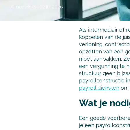
Aimee Hoks
·
02 jul 2026
Als intermediair of 
koppelen van de jui
verloning, contractb
opzetten van een 
moet aanpakken. Zek
een vergunning te h
structuur geen bijza
payrollconstructie i
payroll diensten
om e
Wat je nodi
Een goede voorberei
je een payrollconstr