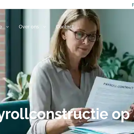
F
e
Over ons
Contact
yrollconstructie op 