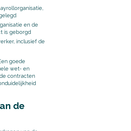
yrollorganisatie,
tgelegd
ganisatie en de
t is geborgd
ker, inclusief de
 Een goede
uele wet- en
f de contracten
nduidelijkheid
aan de