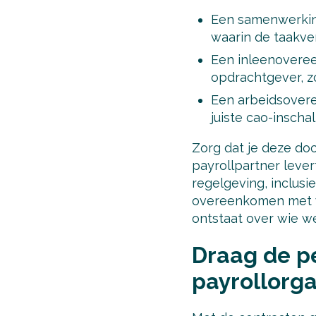
Een samenwerking
waarin de taakve
Een inleenoveree
opdrachtgever, z
Een arbeidsovere
juiste cao-insch
Zorg dat je deze doc
payrollpartner leve
regelgeving, inclusi
overeenkomen met wa
ontstaat over wie wel
Draag de p
payrollorga