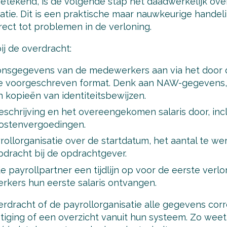
etekend, is de volgende stap het daadwerkelijk ov
tie. Dit is een praktische maar nauwkeurige handeli
rect tot problemen in de verloning.
ij de overdracht:
oonsgegevens van de medewerkers aan via het door 
tie voorgeschreven format. Denk aan NAW-gegeven
kopieën van identiteitsbewijzen.
eschrijving en het overeengekomen salaris door, inc
kostenvergoedingen.
rollorganisatie over de startdatum, het aantal te w
pdracht bij de opdrachtgever.
 payrollpartner een tijdlijn op voor de eerste verlo
kers hun eerste salaris ontvangen.
rdracht of de payrollorganisatie alle gegevens corr
iging of een overzicht vanuit hun systeem. Zo weet 