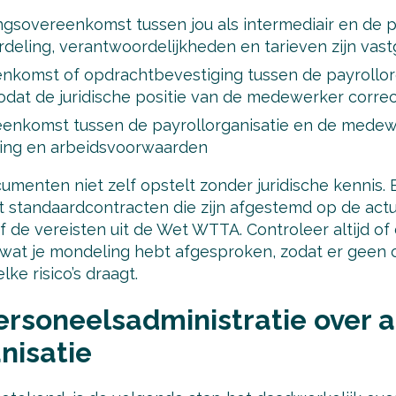
sovereenkomst tussen jou als intermediair en de pa
rdeling, verantwoordelijkheden en tarieven zijn vas
nkomst of opdrachtbevestiging tussen de payrollor
odat de juridische positie van de medewerker correc
enkomst tussen de payrollorganisatie en de medewer
aling en arbeidsvoorwaarden
umenten niet zelf opstelt zonder juridische kennis.
rt standaardcontracten die zijn afgestemd op de act
ef de vereisten uit de Wet WTTA. Controleer altijd o
t je mondeling hebt afgesproken, zodat er geen o
ke risico’s draagt.
ersoneelsadministratie over 
nisatie