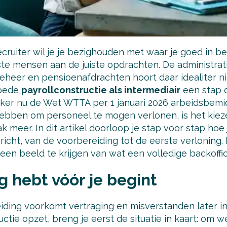
recruiter wil je je bezighouden met waar je goed in b
ste mensen aan de juiste opdrachten. De administrat
eheer en pensioenafdrachten hoort daar idealiter niet
goede
payrollconstructie als intermediair
een stap d
er nu de Wet WTTA per 1 januari 2026 arbeidsbemid
ebben om personeel te mogen verlonen, is het kieze
ak meer. In dit artikel doorloop je stap voor stap ho
nricht, van de voorbereiding tot de eerste verloning. 
en beeld te krijgen van wat een volledige backoffic
g hebt vóór je begint
ding voorkomt vertraging en misverstanden later in
uctie opzet, breng je eerst de situatie in kaart: om