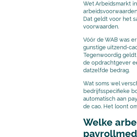
Wet Arbeidsmarkt in
arbeidsvoorwaarden 
Dat geldt voor het s
voorwaarden.
Vóór de WAB was er 
gunstige uitzend-cao’
Tegenwoordig geldt h
de opdrachtgever ee
datzelfde bedrag.
Wat soms wel verschi
bedrijfsspecifieke 
automatisch aan pay
de cao. Het loont om
Welke arbe
payrollmed