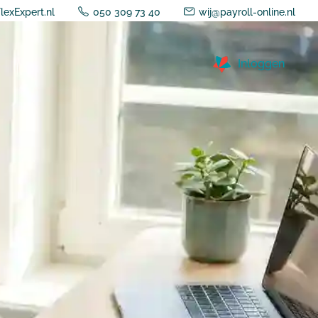
lexExpert.nl
050 309 73 40
wij@payroll-online.nl
Inloggen