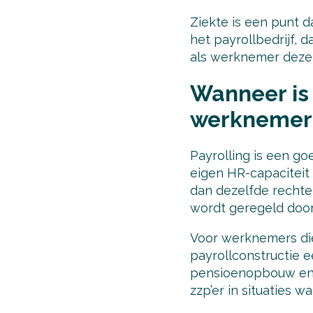
Ziekte is een punt d
het payrollbedrijf, d
als werknemer dezel
Wanneer is 
werknemer
Payrolling is een go
eigen HR-capaciteit 
dan dezelfde rechten
wordt geregeld door 
Voor werknemers die 
payrollconstructie e
pensioenopbouw en b
zzp’er in situaties w