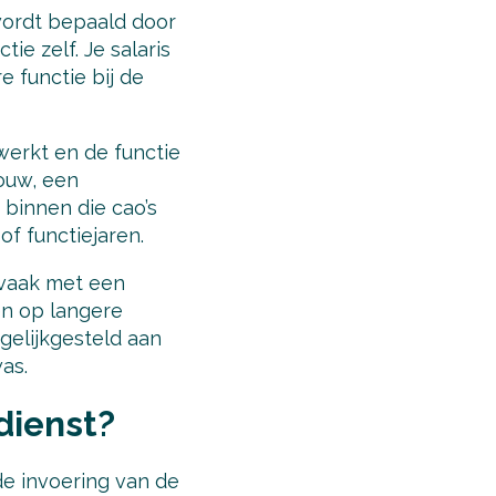
 wordt bepaald door
ie zelf. Je salaris
e functie bij de
werkt en de functie
ouw, een
binnen die cao’s
of functiejaren.
 vaak met een
en op langere
 gelijkgesteld aan
as.
dienst?
de invoering van de