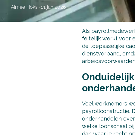
Aimee Hoks
·
11 jun 2026
Als payrollmedewerke
feitelijk werkt voor
de toepasselijke cao
dienstverband, omda
arbeidsvoorwaarden
Onduidelijkh
onderhande
Veel werknemers wet
payrollconstructie. 
onderhandelen over h
welke loonschaal bij
dan waar je recht op