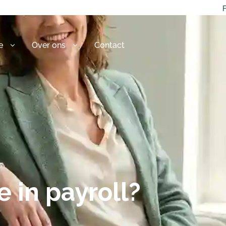
F
e
Over ons
Contact
e in payroll?