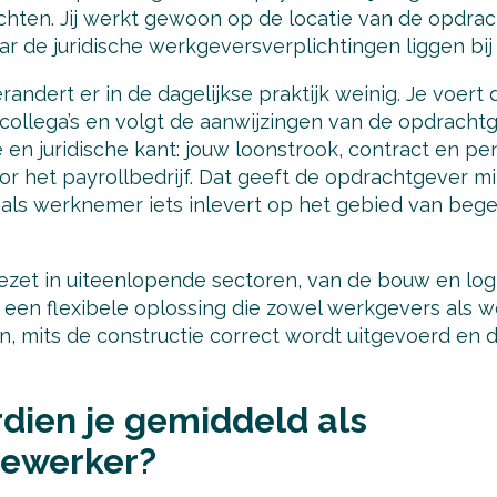
chten. Jij werkt gewoon op de locatie van de opdra
ar de juridische werkgeversverplichtingen liggen bij 
ndert er in de dagelijkse praktijk weinig. Je voert d
ollega’s en volgt de aanwijzingen van de opdrachtge
e en juridische kant: jouw loonstrook, contract en p
r het payrollbedrijf. Dat geeft de opdrachtgever mi
ij als werknemer iets inlevert op het gebied van bege
ezet in uiteenlopende sectoren, van de bouw en logi
is een flexibele oplossing die zowel werkgevers als
, mits de constructie correct wordt uitgevoerd en d
dien je gemiddeld als
dewerker?