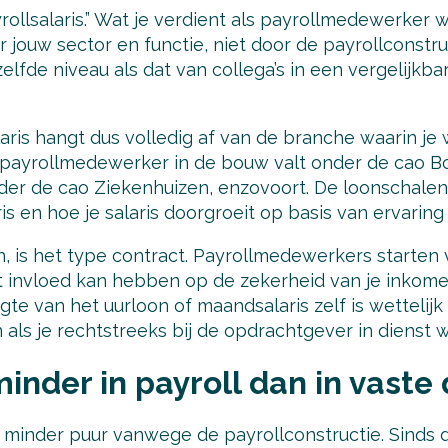
yrollsalaris.” Wat je verdient als payrollmedewerker
 jouw sector en functie, niet door de payrollconstruct
lfde niveau als dat van collega’s in een vergelijkbar
aris hangt dus volledig af van de branche waarin je 
n payrollmedewerker in de bouw valt onder de cao B
er de cao Ziekenhuizen, enzovoort. De loonschalen 
is en hoe je salaris doorgroeit op basis van ervaring 
n, is het type contract. Payrollmedewerkers starten
wat invloed kan hebben op de zekerheid van je inkom
gte van het uurloon of maandsalaris zelf is wettelijk
 als je rechtstreeks bij de opdrachtgever in dienst w
minder in payroll dan in vaste 
t minder puur vanwege de payrollconstructie. Sinds 