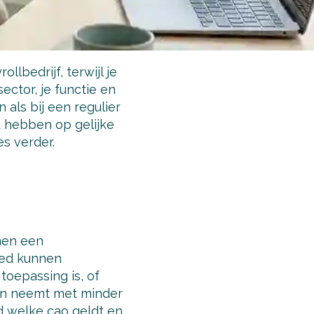
lbedrijf, terwijl je
ector, je functie en
als bij een regulier
t hebben op gelijke
s verder.
nen een
goed kunnen
toepassing is, of
egen neemt met minder
jd welke cao geldt en