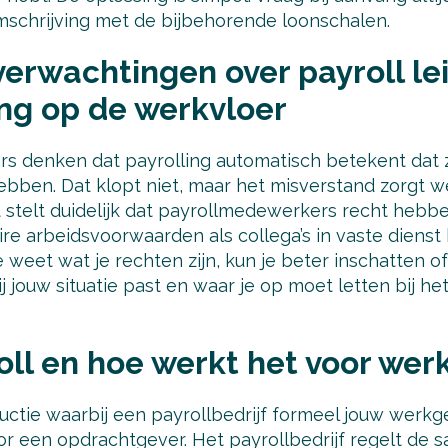
omschrijving met de bijbehorende loonschalen.
erwachtingen over payroll le
ing op de werkvloer
 denken dat payrolling automatisch betekent dat 
ebben. Dat klopt niet, maar het misverstand zorgt w
 stelt duidelijk dat payrollmedewerkers recht hebb
re arbeidsvoorwaarden als collega’s in vaste dienst 
e weet wat je rechten zijn, kun je beter inschatten o
ij jouw situatie past en waar je op moet letten bij h
oll en hoe werkt het voor we
uctie waarbij een payrollbedrijf formeel jouw werkgeve
or een opdrachtgever. Het payrollbedrijf regelt de sa