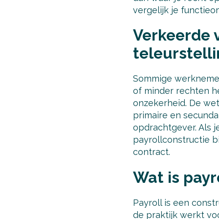
vergelijk je functie
Verkeerde v
teleurstell
Sommige werknemers
of minder rechten h
onzekerheid. De wet
primaire en secundai
opdrachtgever. Als j
payrollconstructie b
contract.
Wat is payr
Payroll is een constr
de praktijk werkt vo