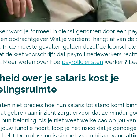
r word je formeel in dienst genomen door een payrol
 een opdrachtgever. Wat je verdient, hangt af van de s
. In de meeste gevallen gelden dezelfde loonschalen 
t de wet voorschrijft dat payrollmedewerkers rech
. Meer weten over hoe
payrolldiensten
werken? Lee
eid over je salaris kost je
lingsruimte
en niet precies hoe hun salaris tot stand komt bin
Dat gebrek aan inzicht zorgt ervoor dat ze minder 
un beloning. Als je niet weet welke cao op jou van 
 jouw functie hoort, loop je het risico dat je geno
 hebt. De oplossing is simpel: vraag bij aanvang alti