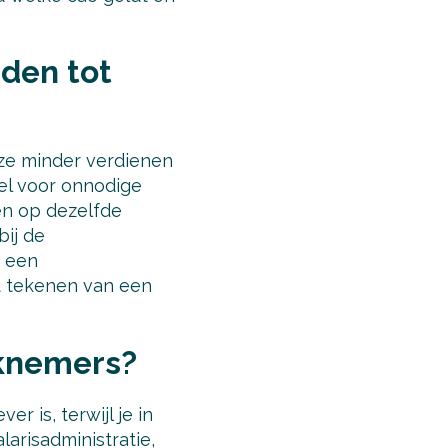
iden tot
ze minder verdienen
el voor onnodige
en op dezelfde
bij de
f een
et tekenen van een
rknemers?
r is, terwijl je in
larisadministratie,