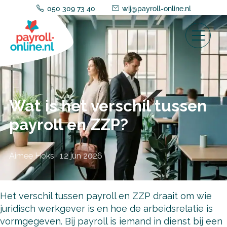
050 309 73 40
wij@payroll-online.nl
Wat is het verschil tussen
payroll en ZZP?
Aimee Hoks
·
12 jun 2026
Het verschil tussen payroll en ZZP draait om wie
juridisch werkgever is en hoe de arbeidsrelatie is
vormgegeven. Bij payroll is iemand in dienst bij een