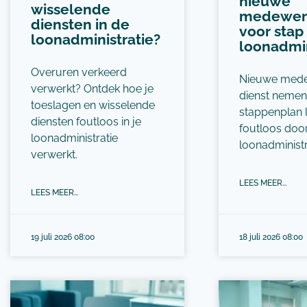
nieuwe
wisselende
medewerk
diensten in de
voor stap
loonadministratie?
loonadmin
Overuren verkeerd
Nieuwe mede
verwerkt? Ontdek hoe je
dienst nemen
toeslagen en wisselende
stappenplan l
diensten foutloos in je
foutloos doo
loonadministratie
loonadministr
verwerkt.
LEES MEER...
LEES MEER...
19 juli 2026 08:00
18 juli 2026 08:00