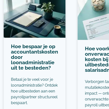
Hoe bespaar je op
Hoe voor
accountantskosten
onverwac
door
kosten bij
loonadministratie
uitbested
uit te besteden?
salarisadm
Betaal je te veel voor je
Verborgen ta
loonadministratie? Ontdek
mutatiekost
hoe uitbesteden aan een
impact — ont
payrollpartner structureel
onverwachte 
bespaart.
payroll uitbe