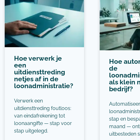
Hoe verwerk je
Hoe autom
een
de
uitdiensttreding
loonadmin
netjes af in de
als klein
loonadministratie?
bedrijf?
Verwerk een
Automatiseer
uitdiensttreding foutloos:
loonadministr
van eindafrekening tot
stap en besp
loonaangifte — stap voor
maand — ont
stap uitgelegd.
uitbesteden s