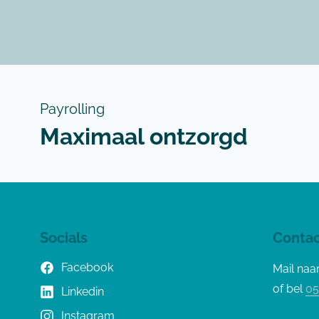
Payrolling
Maximaal ontzorgd
Socials
Contac
Facebook
Mail naa
of bel
05
Linkedin
Instagram