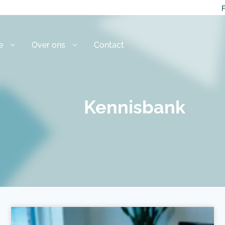
F
e
Over ons
Contact
Kennisbank