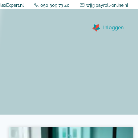
lexExpert.nl
050 309 73 40
wij@payroll-online.nl
Inloggen