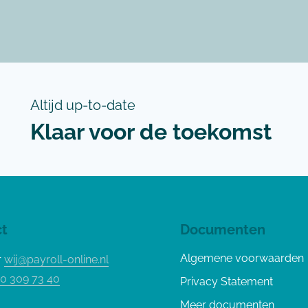
Altijd up-to-date
Klaar voor de toekomst
t
Documenten
Algemene voorwaarden
r
wij@payroll-online.nl
0 309 73 40
Privacy Statement
Meer documenten