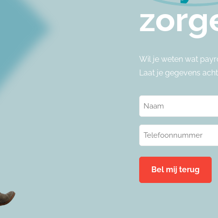
zorg
Wil je weten wat payr
Laat je gegevens achte
Naam
(Vereist)
Telefoonnummer
(Vereist)