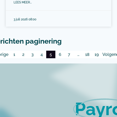
LEES MEER...
3 juli 2026 08:00
richten paginering
orige
1
2
3
4
5
6
7
…
18
19
Volgen
Payro