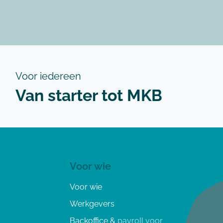
Voor iedereen
Van starter tot MKB
Voor wie
Voor wie
Werkgevers
Backoffice & payroll voor